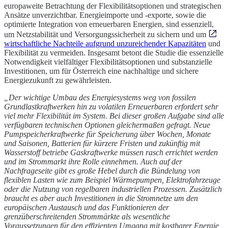
europaweite Betrachtung der Flexibilitätsoptionen und strategischen
Ansätze unverzichtbar. Energieimporte und -exporte, sowie die
optimierte Integration von erneuerbaren Energien, sind essenziell,
um Netzstabilität und Versorgungssicherheit zu sichern und um
wirtschaftliche Nachteile aufgrund unzureichender Kapazitäten
und
Flexibilität zu vermeiden. Insgesamt betont die Studie die essenzielle
Notwendigkeit vielfältiger Flexibilitätsoptionen und substanzielle
Investitionen, um für Österreich eine nachhaltige und sichere
Energiezukunft zu gewährleisten.
„Der wichtige Umbau des Energiesystems weg von fossilen
Grundlastkraftwerken hin zu volatilen Erneuerbaren erfordert sehr
viel mehr Flexibilität im System. Bei dieser großen Aufgabe sind alle
verfügbaren technischen Optionen gleichermaßen gefragt. Neue
Pumpspeicherkraftwerke für Speicherung über Wochen, Monate
und Saisonen, Batterien für kürzere Fristen und zukünftig mit
Wasserstoff betriebe Gaskraftwerke müssen rasch errichtet werden
und im Strommarkt ihre Rolle einnehmen. Auch auf der
Nachfrageseite gibt es große Hebel durch die Bündelung von
flexiblen Lasten wie zum Beispiel Wärmepumpen, Elektrofahrzeuge
oder die Nutzung von regelbaren industriellen Prozessen. Zusätzlich
braucht es aber auch Investitionen in die Stromnetze um den
europäischen Austausch und das Funktionieren der
grenzüberschreitenden Strommärkte als wesentliche
Voraussetzungen für den effizienten Umgang mit kostbarer Energie,