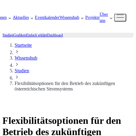
Über
onen
Aktuelles
Eventkalender
Wissenshub
Projekte
uns
Studien
Grafiken
Einfach erklärt
Dashboard
Startseite
Wissenshub
Studien
Flexibilitätsoptionen für den Betrieb des zukünftigen
österreichischen Stromsystems
Flexibilitätsoptionen für den
Betrieb des zukünftigen