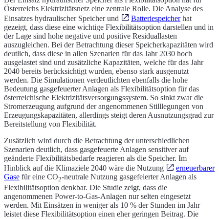
Österreichs Elektrizitätsnetz eine zentrale Rolle. Die Analyse des
Einsatzes hydraulischer Speicher und
Batteriespeicher
hat
gezeigt, dass diese eine wichtige Flexibilitätsoption darstellen und in
der Lage sind hohe negative und positive Residuallasten
auszugleichen. Bei der Betrachtung dieser Speicherkapazitäten wird
deutlich, dass diese in allen Szenarien für das Jahr 2030 hoch
ausgelastet sind und zusätzliche Kapazitäten, welche für das Jahr
2040 bereits berücksichtigt wurden, ebenso stark ausgenutzt
werden. Die Simulationen verdeutlichten ebenfalls die hohe
Bedeutung gasgefeuerter Anlagen als Flexibilitätsoption für das
österreichische Elektrizitätsversorgungssystem. So sinkt zwar die
Stromerzeugung aufgrund der angenommenen Stilllegungen von
Erzeugungskapazitäten, allerdings steigt deren Ausnutzungsgrad zur
Bereitstellung von Flexibilität.
Zusätzlich wird durch die Betrachtung der unterschiedlichen
Szenarien deutlich, dass gasgefeuerte Anlagen sensitiver auf
geänderte Flexibilitätsbedarfe reagieren als die Speicher. Im
Hinblick auf die Klimaziele 2040 wäre die Nutzung
erneuerbarer
Gase
für eine CO
-neutrale Nutzung gasgefeierter Anlagen als
2
Flexibilitätsoption denkbar. Die Studie zeigt, dass die
angenommenen Power-to-Gas-Anlagen nur selten eingesetzt
werden. Mit Einsätzen in weniger als 10 % der Stunden im Jahr
leistet diese Flexibilitätsoption einen eher geringen Beitrag. Die