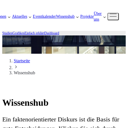
Über
onen
Aktuelles
Eventkalender
Wissenshub
Projekte
uns
Studien
Grafiken
Einfach erklärt
Dashboard
Startseite
Wissenshub
Wissenshub
Ein faktenorientierter Diskurs ist die Basis für