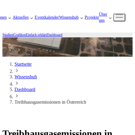
Über
onen
Aktuelles
Eventkalender
Wissenshub
Projekte
uns
Studien
Grafiken
Einfach erklärt
Dashboard
Startseite
Wissenshub
Dashboard
Treibhausgasemissionen in Österreich
Treibhausgasemissionen in