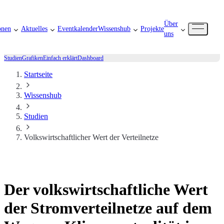
Über
onen
Aktuelles
Eventkalender
Wissenshub
Projekte
uns
Studien
Grafiken
Einfach erklärt
Dashboard
Startseite
Wissenshub
Studien
Volkswirtschaftlicher Wert der Verteilnetze
Der volkswirtschaftliche Wert
der Stromverteilnetze auf dem