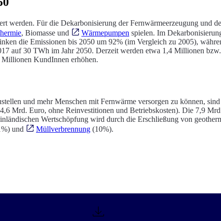
50
ert werden. Für die Dekarbonisierung der Fernwärmeerzeugung und der
hermie
, Biomasse und
Wärmepumpen
spielen. Im Dekarbonisierungs
 sinken die Emissionen bis 2050 um 92% (im Vergleich zu 2005), währe
017 auf 30 TWh im Jahr 2050. Derzeit werden etwa 1,4 Millionen bzw
1 Millionen KundInnen erhöhen.
ustellen und mehr Menschen mit Fernwärme versorgen zu können, sin
(4,6 Mrd. Euro, ohne Reinvestitionen und Betriebskosten). Die 7,9 Mrd.
er inländischen Wertschöpfung wird durch die Erschließung von geoth
21%) und
Müllverbrennung
(10%).