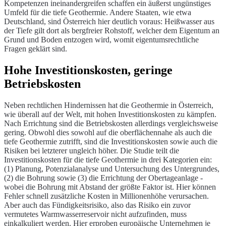
Kompetenzen ineinandergreifen schaffen ein äußerst ungünstiges
Umfeld für die tiefe Geothermie. Andere Staaten, wie etwa
Deutschland, sind Österreich hier deutlich voraus: Heißwasser aus
der Tiefe gilt dort als bergfreier Rohstoff, welcher dem Eigentum an
Grund und Boden entzogen wird, womit eigentumsrechtliche
Fragen geklärt sind.
Hohe Investitionskosten, geringe
Betriebskosten
Neben rechtlichen Hindernissen hat die Geothermie in Österreich,
wie überall auf der Welt, mit hohen Investitionskosten zu kämpfen.
Nach Errichtung sind die Betriebskosten allerdings vergleichsweise
gering. Obwohl dies sowohl auf die oberflächennahe als auch die
tiefe Geothermie zutrifft, sind die Investitionskosten sowie auch die
Risiken bei letzterer ungleich höher. Die Studie teilt die
Investitionskosten für die tiefe Geothermie in drei Kategorien ein:
(1) Planung, Potenzialanalyse und Untersuchung des Untergrundes,
(2) die Bohrung sowie (3) die Errichtung der Obertageanlage -
wobei die Bohrung mit Abstand der größte Faktor ist. Hier können
Fehler schnell zusätzliche Kosten in Millionenhöhe verursachen.
Aber auch das Fündigkeitsrisiko, also das Risiko ein zuvor
vermutetes Warmwasserreservoir nicht aufzufinden, muss
einkalkuliert werden. Hier erproben europäische Unternehmen je