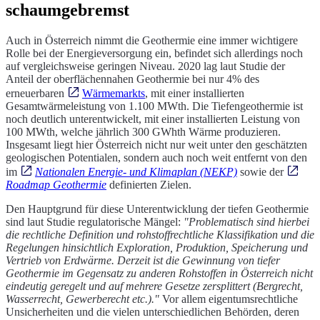
schaumgebremst
Auch in Österreich nimmt die Geothermie eine immer wichtigere
Rolle bei der Energieversorgung ein, befindet sich allerdings noch
auf vergleichsweise geringen Niveau. 2020 lag laut Studie der
Anteil der oberflächennahen Geothermie bei nur 4% des
erneuerbaren
Wärmemarkts
, mit einer installierten
Gesamtwärmeleistung von 1.100 MWth. Die Tiefengeothermie ist
noch deutlich unterentwickelt, mit einer installierten Leistung von
100 MWth, welche jährlich 300 GWhth Wärme produzieren.
Insgesamt liegt hier Österreich nicht nur weit unter den geschätzten
geologischen Potentialen, sondern auch noch weit entfernt von den
im
Nationalen Energie- und Klimaplan (NEKP)
sowie der
Roadmap Geothermie
definierten Zielen.
Den Hauptgrund für diese Unterentwicklung der tiefen Geothermie
sind laut Studie regulatorische Mängel:
"Problematisch sind hierbei
die rechtliche Definition und rohstoffrechtliche Klassifikation und die
Regelungen hinsichtlich Exploration, Produktion, Speicherung und
Vertrieb von Erdwärme. Derzeit ist die Gewinnung von tiefer
Geothermie im Gegensatz zu anderen Rohstoffen in Österreich nicht
eindeutig geregelt und auf mehrere Gesetze zersplittert (Bergrecht,
Wasserrecht, Gewerberecht etc.)."
Vor allem eigentumsrechtliche
Unsicherheiten und die vielen unterschiedlichen Behörden, deren