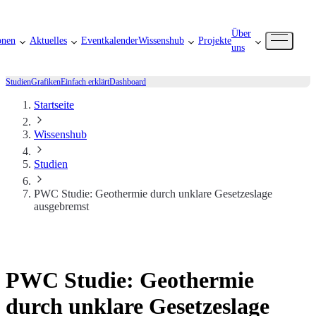
Über
onen
Aktuelles
Eventkalender
Wissenshub
Projekte
uns
Studien
Grafiken
Einfach erklärt
Dashboard
Startseite
Wissenshub
Studien
PWC Studie: Geothermie durch unklare Gesetzeslage
ausgebremst
PWC Studie: Geothermie
durch unklare Gesetzeslage