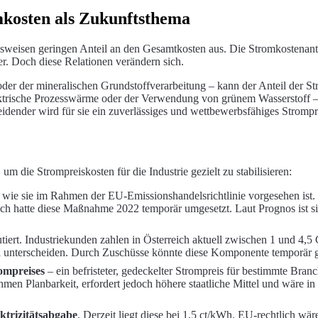
mkosten als Zukunftsthema
weisen geringen Anteil an den Gesamtkosten aus. Die Stromkostenantei
er. Doch diese Relationen verändern sich.
er der mineralischen Grundstoffverarbeitung – kann der Anteil der Str
ektrische Prozesswärme oder der Verwendung von grünem Wasserstoff – 
heidender wird für sie ein zuverlässiges und wettbewerbsfähiges Strompr
um die Strompreiskosten für die Industrie gezielt zu stabilisieren:
, wie sie im Rahmen der EU-Emissionshandelsrichtlinie vorgesehen ist. 
eich hatte diese Maßnahme 2022 temporär umgesetzt. Laut Prognos ist s
tiert. Industriekunden zahlen in Österreich aktuell zwischen 1 und 4,5
al unterscheiden. Durch Zuschüsse könnte diese Komponente temporär 
ompreises
– ein befristeter, gedeckelter Strompreis für bestimmte Br
nehmen Planbarkeit, erfordert jedoch höhere staatliche Mittel und wäre in
ktrizitätsabgabe
. Derzeit liegt diese bei 1,5 ct/kWh. EU-rechtlich wä