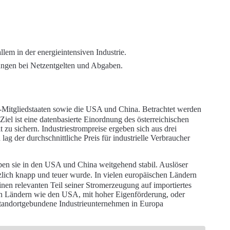
llem in der energieintensiven Industrie.
ungen bei Netzentgelten und Abgaben.
EU-Mitgliedstaaten sowie die USA und China. Betrachtet werden
iel ist eine datenbasierte Einordnung des österreichischen
zu sichern. Industriestrompreise ergeben sich aus drei
g der durchschnittliche Preis für industrielle Verbraucher
eben sie in den USA und China weitgehend stabil. Auslöser
tzlich knapp und teuer wurde. In vielen europäischen Ländern
nen relevanten Teil seiner Stromerzeugung auf importiertes
r. In Ländern wie den USA, mit hoher Eigenförderung, oder
r standortgebundene Industrieunternehmen in Europa