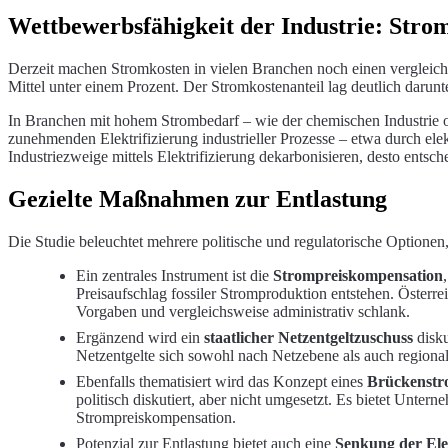
Wettbewerbsfähigkeit der Industrie: Stro
Derzeit machen Stromkosten in vielen Branchen noch einen vergleichs
Mittel unter einem Prozent. Der Stromkostenanteil lag deutlich darunt
In Branchen mit hohem Strombedarf – wie der chemischen Industrie od
zunehmenden Elektrifizierung industrieller Prozesse – etwa durch el
Industriezweige mittels Elektrifizierung dekarbonisieren, desto entsc
Gezielte Maßnahmen zur Entlastung
Die Studie beleuchtet mehrere politische und regulatorische Optionen, 
Ein zentrales Instrument ist die
Strompreiskompensation
Preisaufschlag fossiler Stromproduktion entstehen. Österr
Vorgaben und vergleichsweise administrativ schlank.
Ergänzend wird ein
staatlicher Netzentgeltzuschuss
disku
Netzentgelte sich sowohl nach Netzebene als auch region
Ebenfalls thematisiert wird das Konzept eines
Brückenstr
politisch diskutiert, aber nicht umgesetzt. Es bietet Unter
Strompreiskompensation.
Potenzial zur Entlastung bietet auch eine
Senkung der Ele