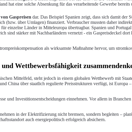
and hat eine solche Absenkung für das verarbeitende Gewerbe bereits 
g von Gaspreisen
dar. Das Beispiel Spanien zeigt, dass sich damit der S
ich (bzw. über Umlagen) finanziert. Verbraucher mussten daher indirek
t für einzelne Länder in Mitteleuropa übertragbar. Spanien und Portu
ich sind stärker mit Nachbarländern vernetzt - ein Gaspreisdeckel do
Strompreiskompensation als wirksamste Maßnahme hervor, um stromkost
eit und Wettbewerbsfähigkeit zusammendenk
äischen Mittelfeld, steht jedoch in einem globalen Wettbewerb mit Staat
China über staatlich regulierte Preisstrukturen verfügt, ist Europa – 
ozesse und Investitionsentscheidungen einnehmen. Vor allem in Branch
ehmen in der Elektrifizierung nicht bremsen, sondern begleiten – planba
ftsstandort auch energiepolitisch erfolgreich absichern.