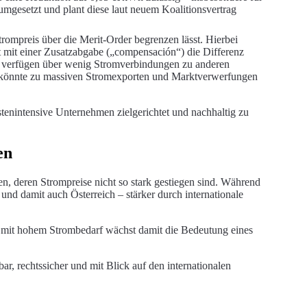
umgesetzt und plant diese laut neuem Koalitionsvertrag
trompreis über die Merit-Order begrenzen lässt. Hierbei
t mit einer Zusatzabgabe („compensación“) die Differenz
gal verfügen über wenig Stromverbindungen zu anderen
rt könnte zu massiven Stromexporten und Marktverwerfungen
enintensive Unternehmen zielgerichtet und nachhaltig zu
en
en, deren Strompreise nicht so stark gestiegen sind. Während
und damit auch Österreich – stärker durch internationale
en mit hohem Strombedarf wächst damit die Bedeutung eines
r, rechtssicher und mit Blick auf den internationalen