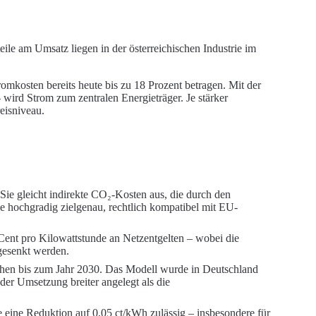
le am Umsatz liegen in der österreichischen Industrie im
omkosten bereits heute bis zu 18 Prozent betragen. Mit der
wird Strom zum zentralen Energieträger. Je stärker
eisniveau.
Sie gleicht indirekte CO₂-Kosten aus, die durch den
ie hochgradig zielgenau, rechtlich kompatibel mit EU-
 Cent pro Kilowattstunde an Netzentgelten – wobei die
gesenkt werden.
anchen bis zum Jahr 2030. Das Modell wurde in Deutschland
 der Umsetzung breiter angelegt als die
re eine Reduktion auf 0,05 ct/kWh zulässig – insbesondere für