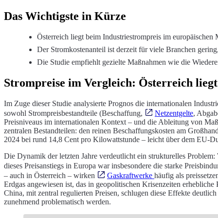
Das Wichtigste in Kürze
Österreich liegt beim Industriestrompreis im europäischen
Der Stromkostenanteil ist derzeit für viele Branchen gering
Die Studie empfiehlt gezielte Maßnahmen wie die Wiedere
Strompreise im Vergleich: Österreich liegt
Im Zuge dieser Studie analysierte Prognos die internationalen Indus
sowohl Strompreisbestandteile (Beschaffung,
Netzentgelte
, Abgabe
Preisniveaus im internationalen Kontext – und die Ableitung von Maß
zentralen Bestandteilen: den reinen Beschaffungskosten am Großhandel
2024 bei rund 14,8 Cent pro Kilowattstunde – leicht über dem EU-D
Die Dynamik der letzten Jahre verdeutlicht ein strukturelles Problem
dieses Preisanstiegs in Europa war insbesondere die starke Preisbind
– auch in Österreich – wirken
Gaskraftwerke
häufig als preissetz
Erdgas angewiesen ist, das in geopolitischen Krisenzeiten erhebliche 
China, mit zentral regulierten Preisen, schlugen diese Effekte deut
zunehmend problematisch werden.