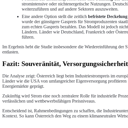
stromintensive oder nichtenergetische Nutzungen. Deutschl
weiterzuführen und auf andere Sektoren auszuweiten.
Eine andere Option stellt die zeitlich
befristete Deckelun
wurde der günstigere Gaspreis für Stromproduzenten staatl
zum echten Gaspreis bezahlen. Das Modell ist jedoch nich
Ländern. Länder wie Deutschland, Frankreich oder Österre
führen.
Im Ergebnis hebt die Studie insbesondere die Wiedereinführung der 
entlasten.
Fazit: Souveränität, Versorgungssicherh
Die Analyse zeigt: Österreich liegt beim Industriestrompreis im europ
Länder wie die USA von umfangreicher Eigenversorgung profitieren und 
Energiemärkte geprägt.
Zukünftig wird Strom eine noch zentralere Rolle für industrielle Pr
verlässlichen und wettbewerbsfähigen Preisniveaus.
Entscheidend ist, Rahmenbedingungen zu schaffen, die Industrieuntern
Kontext. So kann Österreich den Weg zu einem klimaneutralen Wirtscha