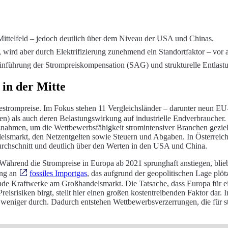
 Mittelfeld – jedoch deutlich über dem Niveau der USA und Chinas.
, wird aber durch Elektrifizierung zunehmend ein Standortfaktor – vor a
inführung der Strompreiskompensation (SAG) und strukturelle Entlast
 in der Mitte
triestrompreise. Im Fokus stehen 11 Vergleichsländer – darunter neun 
n) als auch deren Belastungswirkung auf industrielle Endverbraucher. Z
nahmen, um die Wettbewerbsfähigkeit stromintensiver Branchen gezielt 
smarkt, den Netzentgelten sowie Steuern und Abgaben. In Österreich la
urchschnitt und deutlich über den Werten in den USA und China.
: Während die Strompreise in Europa ab 2021 sprunghaft anstiegen, bli
ung an
fossiles Importgas
, das aufgrund der geopolitischen Lage plö
ende Kraftwerke am Großhandelsmarkt. Die Tatsache, dass Europa für ei
Preisrisiken birgt, stellt hier einen großen kostentreibenden Faktor da
lich weniger durch. Dadurch entstehen Wettbewerbsverzerrungen, die fü