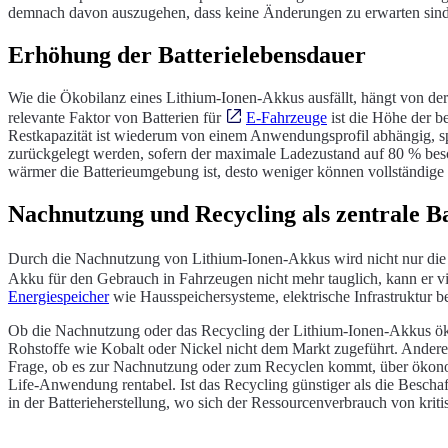
demnach davon auszugehen, dass keine Änderungen zu erwarten sind
Erhöhung der Batterielebensdauer
Wie die Ökobilanz eines Lithium-Ionen-Akkus ausfällt, hängt von d
relevante Faktor von Batterien für
E-Fahrzeuge
ist die Höhe der b
Restkapazität ist wiederum von einem Anwendungsprofil abhängig, sp
zurückgelegt werden, sofern der maximale Ladezustand auf 80 % be
wärmer die Batterieumgebung ist, desto weniger können vollständige
Nachnutzung und Recycling als zentrale B
Durch die Nachnutzung von Lithium-Ionen-Akkus wird nicht nur die
Akku für den Gebrauch in Fahrzeugen nicht mehr tauglich, kann er vie
Energiespeicher
wie Hausspeichersysteme, elektrische Infrastruktur 
Ob die Nachnutzung oder das Recycling der Lithium-Ionen-Akkus öko
Rohstoffe wie Kobalt oder Nickel nicht dem Markt zugeführt. Anderer
Frage, ob es zur Nachnutzung oder zum Recyclen kommt, über ökonom
Life-Anwendung rentabel. Ist das Recycling günstiger als die Besch
in der Batterieherstellung, wo sich der Ressourcenverbrauch von kriti