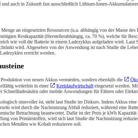
 und auch in Zukunft fast ausschließlich Lithium-Ionen-Akkumulato
er Menge an eingesetzten Ressourcen (u.a. abhängig von der Masse de
enötigten Restkapazität (Herstellerabhängig, ca. 70 %), welche für Be
rich wie voll die Batterie in einem Ladezyklus aufgeladen wird. Laut
schränkt wird. Abgesehen von der Anwendung ist nach Studie die Leb
 Ladezyklen erreicht werden.
austeine
 Produktion von neuen Akkus vermieden, sondern ebenfalls die
Öko
lfältig weiterhin in einer
Kreislaufwirtschaft
eingesetzt werden. Mög
bei Schnellladesäulen oder mobile Anwendungen für Fähren oder Elektr
logisch sinnvoller ist, steht laut Studie im Diskurs. Indem Akkus e
seits wird durch die Nachnutzung Abfall reduziert, während eine Batt
ische Betrachtung beantwortet. Dafür ist der Preis je kWh Kapazität 
affung von Primärstoffen, wird sich laut Studie die Nachnutzung redu
schen Metallen wie Kobalt reduzieren soll.