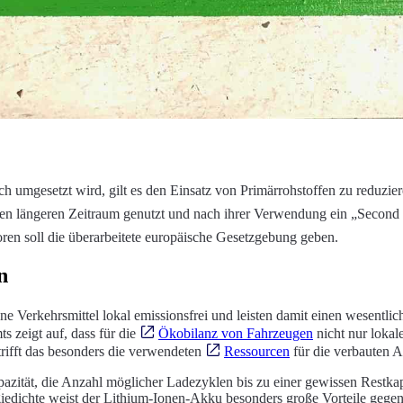
ch umgesetzt wird, gilt es den Einsatz von Primärrohstoffen zu reduzier
nen längeren Zeitraum genutzt und nach ihrer Verwendung ein „Second
en soll die überarbeitete europäische Gesetzgebung geben.
n
ne Verkehrsmittel lokal emissionsfrei und leisten damit einen wesentli
 zeigt auf, dass für die
Ökobilanz von Fahrzeugen
nicht nur lokal
rifft das besonders die verwendeten
Ressourcen
für die verbauten 
azität, die Anzahl möglicher Ladezyklen bis zu einer gewissen Restkapa
edichte weist der Lithium-Ionen-Akku besonders große Vorteile gegenüb