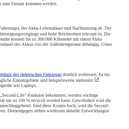
ren zum Einsatz kommen werden.
s Fahrzeugs), der Akku-Lebensdauer und Nachnutzung ab. Der
schleunigungsvorgänge und hohe Reichweiten relevant ist. Die
 Studie können bis zu 300.000 Kilometer mit einem Akku
ensdauer des Akkus von der Außentemperatur abhängig. Umso
bilanz des elektrischen Fahrzeugs
deutlich verbessert. Ist ein
liche Einsatzgebiete sind beispielsweise stationäre
ogeräte wie Laptops.
ine „Second-Life“-Funktion bekommen, werden wichtige
erie nie zu 100 % recycelt werden kann. Gewöhnlich wird die
ausschlaggebend. Sind diese Kosten hoch, wird die Second-
zieren. Dementgegen stehen wiederum aktuelle Entwicklungen