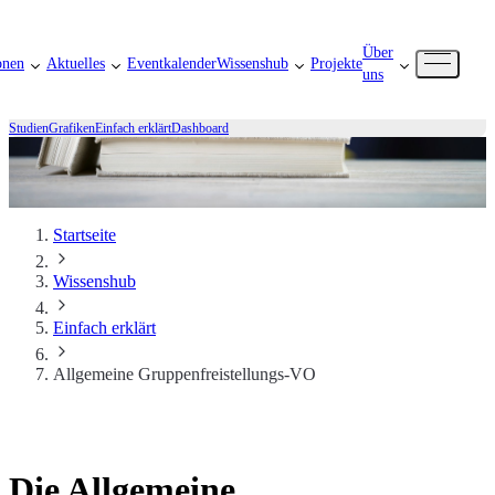
Über
onen
Aktuelles
Eventkalender
Wissenshub
Projekte
uns
Studien
Grafiken
Einfach erklärt
Dashboard
Startseite
Wissenshub
Einfach erklärt
Allgemeine Gruppenfreistellungs-VO
Die Allgemeine