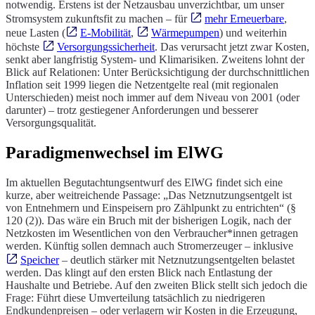
notwendig. Erstens ist der Netzausbau unverzichtbar, um unser
Stromsystem zukunftsfit zu machen – für
mehr Erneuerbare
,
neue Lasten (
E-Mobilität
,
Wärmepumpen
) und weiterhin
höchste
Versorgungssicherheit
. Das verursacht jetzt zwar Kosten,
senkt aber langfristig System- und Klimarisiken. Zweitens lohnt der
Blick auf Relationen: Unter Berücksichtigung der durchschnittlichen
Inflation seit 1999 liegen die Netzentgelte real (mit regionalen
Unterschieden) meist noch immer auf dem Niveau von 2001 (oder
darunter) – trotz gestiegener Anforderungen und besserer
Versorgungsqualität.
Paradigmenwechsel im ElWG
Im aktuellen Begutachtungsentwurf des ElWG findet sich eine
kurze, aber weitreichende Passage: „Das Netznutzungsentgelt ist
von Entnehmern und Einspeisern pro Zählpunkt zu entrichten“ (§
120 (2)). Das wäre ein Bruch mit der bisherigen Logik, nach der
Netzkosten im Wesentlichen von den Verbraucher*innen getragen
werden. Künftig sollen demnach auch Stromerzeuger – inklusive
Speicher
– deutlich stärker mit Netznutzungsentgelten belastet
werden. Das klingt auf den ersten Blick nach Entlastung der
Haushalte und Betriebe. Auf den zweiten Blick stellt sich jedoch die
Frage: Führt diese Umverteilung tatsächlich zu niedrigeren
Endkundenpreisen – oder verlagern wir Kosten in die Erzeugung,