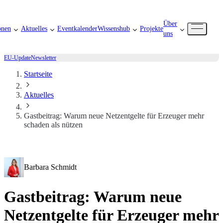
Über
onen
Aktuelles
Eventkalender
Wissenshub
Projekte
uns
EU-Update
Newsletter
Startseite
Aktuelles
Gastbeitrag: Warum neue Netzentgelte für Erzeuger mehr
schaden als nützen
Barbara Schmidt
Gastbeitrag: Warum neue
Netzentgelte für Erzeuger mehr