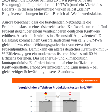
2024 lagen die Exporte bei rund 26 TWh (etwa 31 % der
Erzeugung), die Importe bei rund 19 TWh (rund ein Viertel des
Bedarfs). In diesem Marktumfeld wirken selbst „kleine“
Entgeltverschiebungen im Cent-Bereich als Wettbewerbsfaktor.
Aurora berechnet, dass die bestehenden Netzentgelte die
Produktionskosten eines österreichischen Kraftwerks um rund fünf
Prozent gegenüber einem vergleichbaren deutschen Kraftwerk
erhöhen. Anschaulich wird es in „Brennstoff-Äquivalenten“: Die
Belastung kommt einem Gaspreisaufschlag von ca. 2,3 €/MWh
gleich – bzw. einem Wirkungsgradverlust von etwa drei
Prozentpunkten. Damit kann ein älteres deutsches Kraftwerk mit 57
% Effizienz gegen ein moderneres österreichisches mit 60 %
Effizienz bestehen. Das ist energie- und klimapolitisch
kontraproduktiv: Es fördert international eine ineffizientere
Kraftwerksflotte, erhöht Systemkosten und Emissionen – bei
gleichzeitiger Schwächung unseres Standorts.