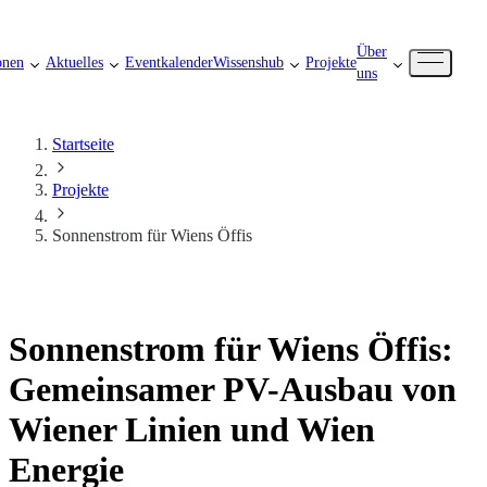
Über
onen
Aktuelles
Eventkalender
Wissenshub
Projekte
uns
Startseite
Projekte
Sonnenstrom für Wiens Öffis
Sonnenstrom für Wiens Öffis:
Gemeinsamer PV-Ausbau von
Wiener Linien und Wien
Energie