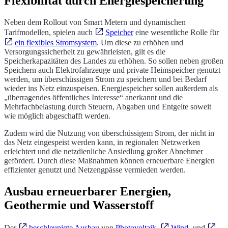
Flexibilität durch Energiespeicherung
Neben dem Rollout von Smart Metern und dynamischen
Tarifmodellen, spielen auch
Speicher
eine wesentliche Rolle für
ein flexibles Stromsystem
. Um diese zu erhöhen und
Versorgungssicherheit zu gewährleisten, gilt es die
Speicherkapazitäten des Landes zu erhöhen. So sollen neben großen
Speichern auch Elektrofahrzeuge und private Heimspeicher genutzt
werden, um überschüssigen Strom zu speichern und bei Bedarf
wieder ins Netz einzuspeisen. Energiespeicher sollen außerdem als
„überragendes öffentliches Interesse“ anerkannt und die
Mehrfachbelastung durch Steuern, Abgaben und Entgelte soweit
wie möglich abgeschafft werden.
Zudem wird die Nutzung von überschüssigem Strom, der nicht in
das Netz eingespeist werden kann, in regionalen Netzwerken
erleichtert und die netzdienliche Ansiedlung großer Abnehmer
gefördert. Durch diese Maßnahmen können erneuerbare Energien
effizienter genutzt und Netzengpässe vermieden werden.
Ausbau erneuerbarer Energien,
Geothermie und Wasserstoff
Der
beschleunigte Ausbau
von
Photovoltaik
,
Wind-
und