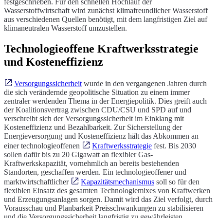
festgeschrieben. Für den schnellen Hochlauf der
Wasserstoffwirtschaft wird zunächst klimafreundlicher Wasserstoff
aus verschiedenen Quellen benötigt, mit dem langfristigen Ziel auf
klimaneutralen Wasserstoff umzustellen.
Technologieoffene Kraftwerksstrategie
und Kosteneffizienz
Versorgungssicherheit
wurde in den vergangenen Jahren durch
die sich verändernde geopolitische Situation zu einem immer
zentraler werdenden Thema in der Energiepolitik. Dies greift auch
der Koalitionsvertrag zwischen CDU/CSU und SPD auf und
verschreibt sich der Versorgungssicherheit im Einklang mit
Kosteneffizienz und Bezahlbarkeit. Zur Sicherstellung der
Energieversorgung und Kosteneffizienz hält das Abkommen an
einer technologieoffenen
Kraftwerksstrategie
fest. Bis 2030
sollen dafür bis zu 20 Gigawatt an flexibler Gas-
Kraftwerkskapazität, vornehmlich an bereits bestehenden
Standorten, geschaffen werden. Ein technologieoffener und
marktwirtschaftlicher
Kapazitätsmechanismus
soll so für den
flexiblen Einsatz des gesamten Technologiemixes von Kraftwerken
und Erzeugungsanlagen sorgen. Damit wird das Ziel verfolgt, durch
Vorausschau und Planbarkeit Preisschwankungen zu stabilisieren
und die Versorgungssicherheit langfristig zu gewährleisten.