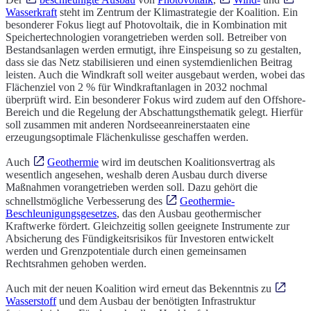
Wasserkraft
steht im Zentrum der Klimastrategie der Koalition. Ein
besonderer Fokus liegt auf Photovoltaik, die in Kombination mit
Speichertechnologien vorangetrieben werden soll. Betreiber von
Bestandsanlagen werden ermutigt, ihre Einspeisung so zu gestalten,
dass sie das Netz stabilisieren und einen systemdienlichen Beitrag
leisten. Auch die Windkraft soll weiter ausgebaut werden, wobei das
Flächenziel von 2 % für Windkraftanlagen in 2032 nochmal
überprüft wird. Ein besonderer Fokus wird zudem auf den Offshore-
Bereich und die Regelung der Abschattungsthematik gelegt. Hierfür
soll zusammen mit anderen Nordseeanreinerstaaten eine
erzeugungsoptimale Flächenkulisse geschaffen werden.
Auch
Geothermie
wird im deutschen Koalitionsvertrag als
wesentlich angesehen, weshalb deren Ausbau durch diverse
Maßnahmen vorangetrieben werden soll. Dazu gehört die
schnellstmögliche Verbesserung des
Geothermie-
Beschleunigungsgesetzes
, das den Ausbau geothermischer
Kraftwerke fördert. Gleichzeitig sollen geeignete Instrumente zur
Absicherung des Fündigkeitsrisikos für Investoren entwickelt
werden und Grenzpotentiale durch einen gemeinsamen
Rechtsrahmen gehoben werden.
Auch mit der neuen Koalition wird erneut das Bekenntnis zu
Wasserstoff
und dem Ausbau der benötigten Infrastruktur