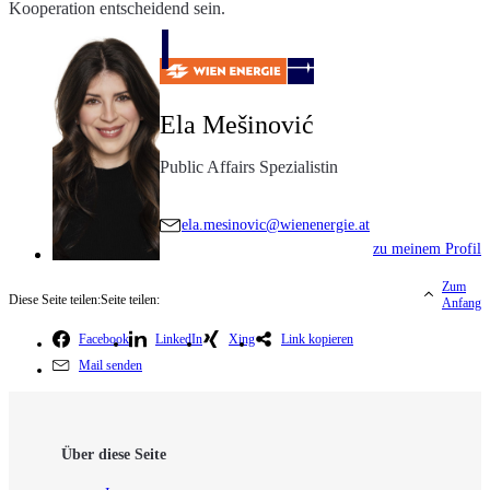
Kooperation entscheidend sein.
Ela Mešinović
Public Affairs Spezialistin
ela.mesinovic@wienenergie.at
zu meinem Profil
Zum
Diese Seite teilen:
Seite teilen:
Anfang
Facebook
LinkedIn
Xing
Link kopieren
Mail senden
Über diese Seite