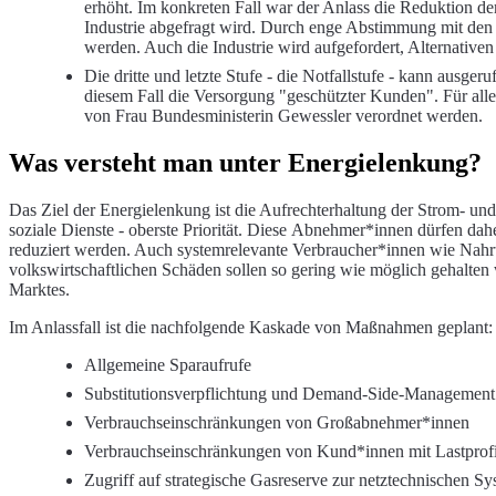
erhöht. Im konkreten Fall war der Anlass die Reduktion de
Industrie abgefragt wird. Durch enge Abstimmung mit den S
werden. Auch die Industrie wird aufgefordert, Alternativen
Die dritte und letzte Stufe - die Notfallstufe - kann aus
diesem Fall die Versorgung "geschützter Kunden". Für a
von Frau Bundesministerin Gewessler verordnet werden.
Was versteht man unter Energielenkung?
Das Ziel der Energielenkung ist die Aufrechterhaltung der Strom- u
soziale Dienste - oberste Priorität. Diese Abnehmer*innen dürfen da
reduziert werden. Auch systemrelevante Verbraucher*innen wie Nahru
volkswirtschaftlichen Schäden sollen so gering wie möglich gehalten 
Marktes.
Im Anlassfall ist die nachfolgende Kaskade von Maßnahmen geplant:
Allgemeine Sparaufrufe
Substitutionsverpflichtung und Demand-Side-Managemen
Verbrauchseinschränkungen von Großabnehmer*innen
Verbrauchseinschränkungen von Kund*innen mit Lastprof
Zugriff auf strategische Gasreserve zur netztechnischen S