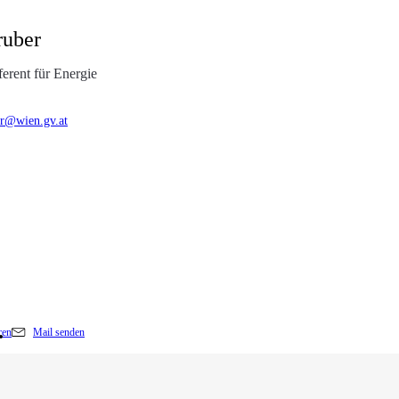
ruber
ferent für Energie
r@wien.gv.at
ren
Mail senden