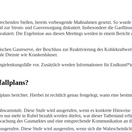
rechenden Stellen, bereits vorbeugende Maßnahmen gesetzt. So wurde 
bild zur Strom- und Gasversorgung diskutiert. Insbesondere die Gasflü
luiert. Die Ergebnisse aus diesen Meetings werden in einem Bericht au
egischen Gasreserve, der Beschluss zur Reaktivierung des Kohlekraftw
le Dienste wie Krankenhäuser.
gielenkungsfälle vor. Zusätzlich werden Informationen für Endkund*inn
fallplans?
plans berichtet. Hierbei ist rechtlich genau festgelegt, wann eine be
 Frühwarnstufe. Diese Stufe wird ausgerufen, wenn es konkrete Hinweise
nur mehr in Rubel bezahlt werden dürfen, war dieser Tatbestand erfüll
wachung des Gasmarktes und eine entsprechende Kommunikation an die
ausgerufen. Diese Stufe wird ausgerufen, wenn sich die Wahrscheinlich