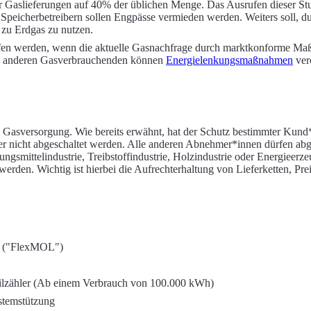
r Gaslieferungen auf 40% der üblichen Menge. Das Ausrufen dieser Stuf
peicherbetreibern sollen Engpässe vermieden werden. Weiters soll, dur
 zu Erdgas zu nutzen.
gerufen werden, wenn die aktuelle Gasnachfrage durch marktkonforme Ma
lle anderen Gasverbrauchenden können
Energielenkungsmaßnahmen
ver
nd Gasversorgung. Wie bereits erwähnt, hat der Schutz bestimmter Kun
her nicht abgeschaltet werden. Alle anderen Abnehmer*innen dürfen ab
ngsmittelindustrie, Treibstoffindustrie, Holzindustrie oder Energie
werden. Wichtig ist hierbei die Aufrechterhaltung von Lieferketten, P
t ("FlexMOL")
ilzähler (Ab einem Verbrauch von 100.000 kWh)
ystemstützung