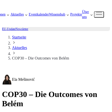
Über
onen
Aktuelles
Eventkalender
Wissenshub
Projekte
uns
EU-Update
Newsletter
Startseite
Aktuelles
COP30 – Die Outcomes von Belém
Ela Mešinović
COP30 – Die Outcomes von
Belém