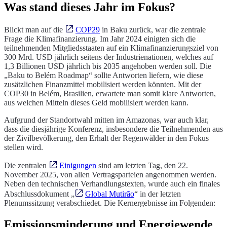
Was stand dieses Jahr im Fokus?
Blickt man auf die
COP29
in Baku zurück, war die zentrale
Frage die Klimafinanzierung. Im Jahr 2024 einigten sich die
teilnehmenden Mitgliedsstaaten auf ein Klimafinanzierungsziel von
300 Mrd. USD jährlich seitens der Industrienationen, welches auf
1,3 Billionen USD jährlich bis 2035 angehoben werden soll. Die
„Baku to Belém Roadmap“ sollte Antworten liefern, wie diese
zusätzlichen Finanzmittel mobilisiert werden könnten. Mit der
COP30 in Belém, Brasilien, erwartete man somit klare Antworten,
aus welchen Mitteln dieses Geld mobilisiert werden kann.
Aufgrund der Standortwahl mitten im Amazonas, war auch klar,
dass die diesjährige Konferenz, insbesondere die Teilnehmenden aus
der Zivilbevölkerung, den Erhalt der Regenwälder in den Fokus
stellen wird.
Die zentralen
Einigungen
sind am letzten Tag, den 22.
November 2025, von allen Vertragsparteien angenommen werden.
Neben den technischen Verhandlungstexten, wurde auch ein finales
Abschlussdokument „
Global Mutirão
“ in der letzten
Plenumssitzung verabschiedet. Die Kernergebnisse im Folgenden:
Emissionsminderung und Energiewende