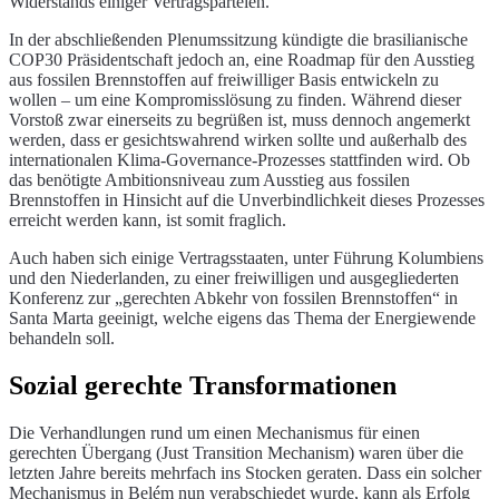
Widerstands einiger Vertragsparteien.
In der abschließenden Plenumssitzung kündigte die brasilianische
COP30 Präsidentschaft jedoch an, eine Roadmap für den Ausstieg
aus fossilen Brennstoffen auf freiwilliger Basis entwickeln zu
wollen – um eine Kompromisslösung zu finden. Während dieser
Vorstoß zwar einerseits zu begrüßen ist, muss dennoch angemerkt
werden, dass er gesichtswahrend wirken sollte und außerhalb des
internationalen Klima-Governance-Prozesses stattfinden wird. Ob
das benötigte Ambitionsniveau zum Ausstieg aus fossilen
Brennstoffen in Hinsicht auf die Unverbindlichkeit dieses Prozesses
erreicht werden kann, ist somit fraglich.
Auch haben sich einige Vertragsstaaten, unter Führung Kolumbiens
und den Niederlanden, zu einer freiwilligen und ausgegliederten
Konferenz zur „gerechten Abkehr von fossilen Brennstoffen“ in
Santa Marta geeinigt, welche eigens das Thema der Energiewende
behandeln soll.
Sozial gerechte Transformationen
Die Verhandlungen rund um einen Mechanismus für einen
gerechten Übergang (Just Transition Mechanism) waren über die
letzten Jahre bereits mehrfach ins Stocken geraten. Dass ein solcher
Mechanismus in Belém nun verabschiedet wurde, kann als Erfolg