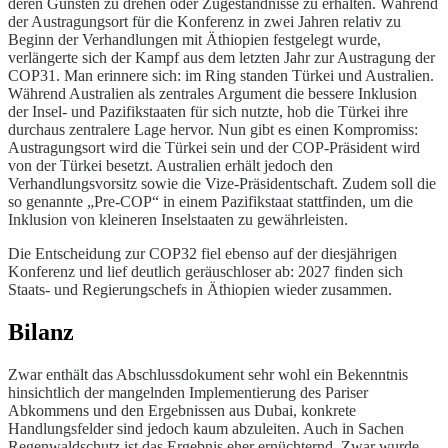
deren Gunsten zu drehen oder Zugeständnisse zu erhalten. Während
der Austragungsort für die Konferenz in zwei Jahren relativ zu
Beginn der Verhandlungen mit Äthiopien festgelegt wurde,
verlängerte sich der Kampf aus dem letzten Jahr zur Austragung der
COP31. Man erinnere sich: im Ring standen Türkei und Australien.
Während Australien als zentrales Argument die bessere Inklusion
der Insel- und Pazifikstaaten für sich nutzte, hob die Türkei ihre
durchaus zentralere Lage hervor. Nun gibt es einen Kompromiss:
Austragungsort wird die Türkei sein und der COP-Präsident wird
von der Türkei besetzt. Australien erhält jedoch den
Verhandlungsvorsitz sowie die Vize-Präsidentschaft. Zudem soll die
so genannte „Pre-COP“ in einem Pazifikstaat stattfinden, um die
Inklusion von kleineren Inselstaaten zu gewährleisten.
Die Entscheidung zur COP32 fiel ebenso auf der diesjährigen
Konferenz und lief deutlich geräuschloser ab: 2027 finden sich
Staats- und Regierungschefs in Äthiopien wieder zusammen.
Bilanz
Zwar enthält das Abschlussdokument sehr wohl ein Bekenntnis
hinsichtlich der mangelnden Implementierung des Pariser
Abkommens und den Ergebnissen aus Dubai, konkrete
Handlungsfelder sind jedoch kaum abzuleiten. Auch in Sachen
Regenwaldschutz ist das Ergebnis eher ernüchternd. Zwar wurde