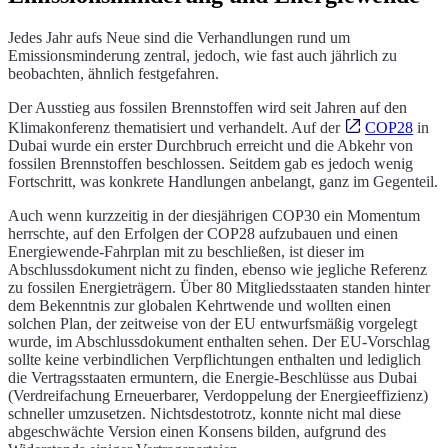
Jedes Jahr aufs Neue sind die Verhandlungen rund um
Emissionsminderung zentral, jedoch, wie fast auch jährlich zu
beobachten, ähnlich festgefahren.
Der Ausstieg aus fossilen Brennstoffen wird seit Jahren auf den
Klimakonferenz thematisiert und verhandelt. Auf der
COP28
in
Dubai wurde ein erster Durchbruch erreicht und die Abkehr von
fossilen Brennstoffen beschlossen. Seitdem gab es jedoch wenig
Fortschritt, was konkrete Handlungen anbelangt, ganz im Gegenteil.
Auch wenn kurzzeitig in der diesjährigen COP30 ein Momentum
herrschte, auf den Erfolgen der COP28 aufzubauen und einen
Energiewende-Fahrplan mit zu beschließen, ist dieser im
Abschlussdokument nicht zu finden, ebenso wie jegliche Referenz
zu fossilen Energieträgern. Über 80 Mitgliedsstaaten standen hinter
dem Bekenntnis zur globalen Kehrtwende und wollten einen
solchen Plan, der zeitweise von der EU entwurfsmäßig vorgelegt
wurde, im Abschlussdokument enthalten sehen. Der EU-Vorschlag
sollte keine verbindlichen Verpflichtungen enthalten und lediglich
die Vertragsstaaten ermuntern, die Energie-Beschlüsse aus Dubai
(Verdreifachung Erneuerbarer, Verdoppelung der Energieeffizienz)
schneller umzusetzen. Nichtsdestotrotz, konnte nicht mal diese
abgeschwächte Version einen Konsens bilden, aufgrund des