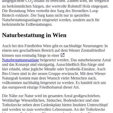
ausgeglichene CO
-Bilanz zu erreichen. Zudem wird, im Vergleich
2
zu herkömmlichen Särgen, der wertvolle Rohstoff Holz eingespart.
Die Bestattung Wien vertreibt den Sarg des Herstellers Loop
Biotech exklusiv. Der Sarg kann nicht nur in speziellen
Naturbestattungsanlagen eingesetzt werden, sondern auch für
herkömmliche Erdbestattungen.
Naturbestattung in Wien
Auch bei den Friedhöfen Wien gibt es nachhaltige Neuerungen: In
einem neu geschaffenen Bereich auf dem Wiener Zentralfriedhof
können nun erstmalig Särge in einer
Naturbestattungsanlage
beigesetzt werden. Das naturbelassene Areal
und das Konzept sind einzigartig. Ausschließlich Bio-Särge sind
hier erlaubt, ohne jegliche Metalle oder Synthetik-Einsätze. Auch
Bio-Urnen sind in der neuen Gruppe erwünscht. Mit dem Wiener
Naturgrab kommt man dem Wunsch vieler Menschen nach,
vollkommen nachhaltig beigesetzt zu werden. Es handelt sich um
das europaweit einzige Friedhofsareal dieser Art.
Die Nähe zur Natur wird im gesamten Areal großgeschrieben.
Weitläufige Wiesenflächen, Sträucher, Bodendecker und eine
Totholzecke neben dem Gedenkplatz bieten Insekten Unterschlupf
und werden so zum wertvollen Lebensraum. An der Totholzecke